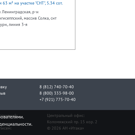
 63 м² на участке "СНТ", 5.34 сот.
 Ленинградская, р-н
гисеппский, массив Солка, снт
урн, линия 3-я
явку
8 (812) 740-70-40
зыв
8 (800) 333-98-00
+7 (921) 775-70-40
бращений:
Центральный офис:
зователями.
Коломяжский пр. 15 кор. 2
денциальности.
писем:
© 2026 АН «Итака»