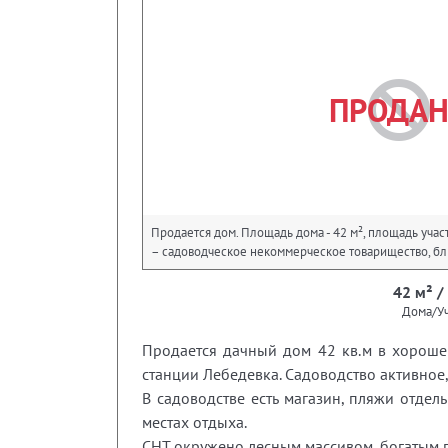
ПРОДА
Продается дом. Площадь дома - 42 м², площадь участк
– садоводческое некоммерческое товарищество, бли
42 м² / 
Дома/Уч
Продается дачный дом 42 кв.м в хорошем
станции Лебедевка. Садоводство активное,
В садоводстве есть магазин, пляжи отде
местах отдыха.
СНТ окружено лесным массивом, богатым г