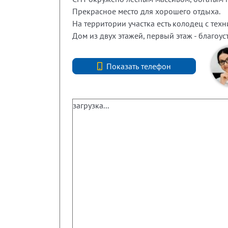
Прекрасное место для хорошего отдыха.
На территории участка есть колодец с тех
Дом из двух этажей, первый этаж - благоус
+7 (812) 740-70-40
Показать телефон
загрузка...