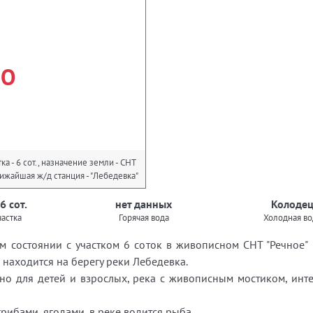
НО
а - 6 сот., назначение земли - СНТ
жайшая ж/д станция - "Лебедевка"
6 сот.
нет данных
Колоде
астка
Горячая вода
Холодная во
 состоянии с участком 6 соток в живописном СНТ "Речное" п
 находится на берегу реки Лебедевка.
льно для детей и взрослых, река с живописным мостиком, инт
рибами, ягодами, в реке водится рыба.