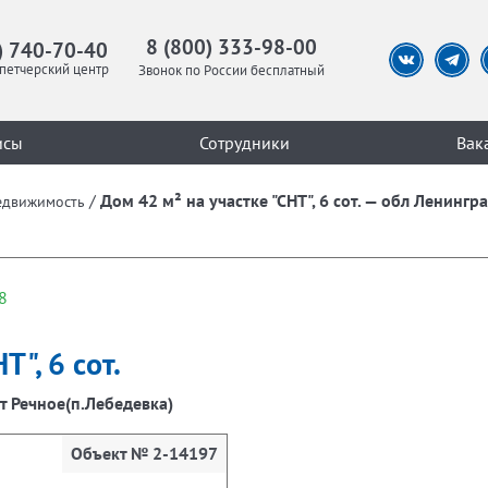
8 (800) 333-98-00
) 740-70-40
петчерский центр
Звонок по России бесплатный
исы
Сотрудники
Вак
/
Дом 42 м² на участке "СНТ", 6 сот. — обл Ленингр
едвижимость
8
Т", 6 сот.
т Речное(п.Лебедевка)
Объект № 2-14197