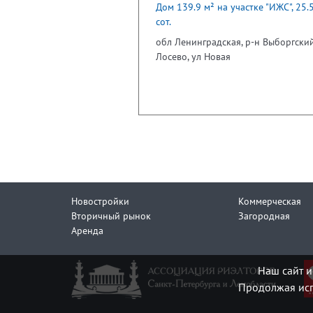
Дом 139.9 м² на участке "ИЖС", 25.
сот.
обл Ленинградская, р-н Выборгский
Лосево, ул Новая
Новостройки
Коммерческая
Вторичный рынок
Загородная
Аренда
Наш сайт и
Продолжая исп