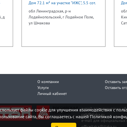
5
Дом 72.1 м² на участке "ИЖС", 5.5 сот.
Дом
обл Ленинградская, р-н
обл
, д
Лодейнопольский, г Лодейное Поле,
Кин
ул Шмакова
Сат
О компании
Оставить за
Услуги
Оставить от
Личный кабинет
e-mail для клиентских о
спользует файлы cookie для улучшения взаимодействия с поль
call@itaka.ru
ользование сайта, Вы соглашаетесь с нашей Политикой конфи
e-mail для официальных 
officeitaka@itaka.ru