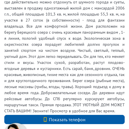
где действительно можно отдохнуть от шумного города и суеты,
выставлен в продажу одноэтажный жилой дом с мансардой 2006
г.п., общей площадью 101,3 кв. м, жилой площадью 55,3 кв. м, на
участке в 27 соток (в собственности) - плод для фантазии
владельца. Все для комфортной жизни. Дом расположен на
берегу Берецкого озера с очень красивым панорамным видом , 1-
я линия, пологий удобный спуск к воде. Экологическая зона в
окрестностях озера порадует любителей долгих прогулок и
занятий спортом на чистом воздухе. Чистый, светлый, теплый,
уютный дом. Этот дом легко переделывать. Он для тех, кто меняет
стили и вкусы. Участок сухой, разработан, растут плодово-
ягодные деревья и кустарники. Есть сарай, баня, дровник. ОЧЕНЬ
красивые, живописные, тихие места как для сезонного отдыха, так
и для круглогодичного проживания. Берег озера (рыбные места),
лесные массивы (грибы, ягоды, травы). Хороший подъезд к дому в
любое время года. Доброжелательные соседи. До деревни идут
рейсовые автобусы. До СПб регулярно курсируют автобусы,
маршрутные такси. Прямая продажа. ЭТОТ УЮТНЫЙ ДОМ МОЖЕТ
СТАТЬ ВАШИМ! Звоните! Просмотр в удобное для Вас время.
+7 (812) 740-70-40
Показать телефон