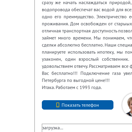
сразу же начать наслаждаться природой
водопровода обеспечат вас водой для все
одно его преимущество. Электричество е
проживания. Дом освобожден от старыых 
отличная транспортная доступность позвол
займет много времени. Мы понимаем, ч
сделки абсолютно бесплатно. Наши специал
планируете использовать ипотеку, мы по
узаконен, один взрослый собственни
удовольствием отвечу. Рассматриваем все
Вас бесплатно!!! Подключение газа ув
Петербурга по выгодной цене!!!
Итака. Работаем с 1993 года.
+7 (921) 311-26-86
Показать телефон
загрузка...