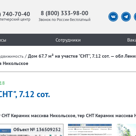
8 (800) 333-98-00
) 740-70-40
петчерский центр
Звонок по России бесплатный
исы
Сотрудники
Вак
/
Дом 67.7 м² на участке "СНТ", 7.12 сот. — обл Лен
едвижимость
а Никольское
18
НТ", 7.12 сот.
нт СНТ Керамик массива Никольское, тер СНТ Керамик массива
Объект № 136509252