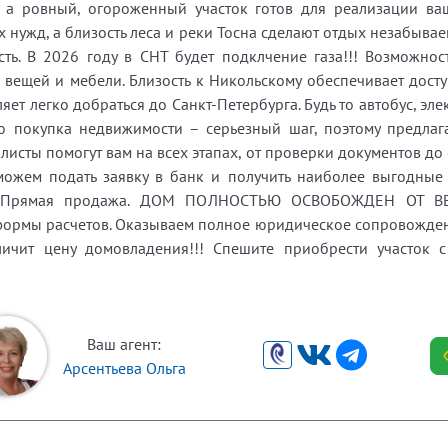
, а ровный, огороженный участок готов для реализации ва
х нужд, а близость леса и реки Тосна сделают отдых незабыва
сть. В 2026 году в СНТ будет подклчение газа!!! Возможнос
вещей и мебели. Близость к Никольскому обеспечивает досту
яет легко добраться до Санкт-Петербурга. Будь то автобус, эл
то покупка недвижимости – серьезный шаг, поэтому предла
исты помогут вам на всех этапах, от проверки документов до
можем подать заявку в банк и получить наиболее выгодные 
к. Прямая продажа. ДОМ ПОЛНОСТЬЮ ОСВОБОЖДЕН ОТ ВЕЩ
 формы расчетов. Оказываем полное юридическое сопровождение
еличит цену домовладения!!! Спешите приобрести участок
Ваш агент:
Арсентьева Ольга