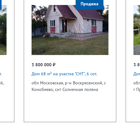
Продажа
3 800 000 ₽
3 8
.
Дом 68 м² на участке "СНТ", 6 сот.
Дом
й,
обл Московская, р-н Воскресенский, с
обл
Конобеево, снт Солнечная поляна
г П