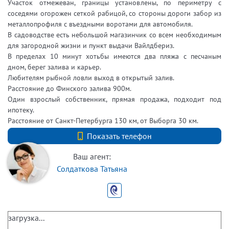
Участок отмежеван, границы установлены, по периметру с
соседями огорожен сеткой рабицой, со стороны дороги забор из
металлопрофиля с въездными воротами для автомобиля.
В садоводстве есть небольшой магазинчик со всем необходимым
для загородной жизни и пункт выдачи Вайлдбериз.
В пределах 10 минут хотьбы имеются два пляжа с песчаным
дном, берег залива и карьер.
Любителям рыбной ловли выход в открытый залив.
Расстояние до Финского залива 900м.
Один взрослый собственник, прямая продажа, подходит под
ипотеку.
Расстояние от Санкт-Петербурга 130 км, от Выборга 30 км.
+7 (812) 740-70-40
Показать телефон
Ваш агент:
Солдаткова Татьяна
загрузка...