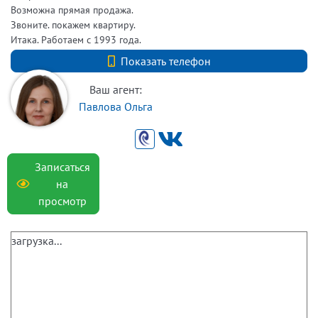
Возможна прямая продажа.
Звоните. покажем квартиру.
Итака. Работаем с 1993 года.
+7 (812) 740-70-40
Показать телефон
Ваш агент:
Павлова Ольга
Записаться
на
просмотр
загрузка...