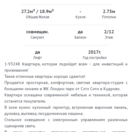
27.2м² / 18.9м²
-
2.75м
Общая/Жилая
Кухня
Потолки
совмещен.
да
2/12
Санузел
Балкон
Этаж
да
2017г.
Лифт
Год постройки
1-93248 Квартира, которая подойдет всем – для инвестиций и
проживания!
Такие отличные квартиры хорошо сдаются!
Продается просторная, комфортная, светлая квартира-студия с
большими окнами в ЖК Лондон парк от Сэтл Сити в Кудрово.
Квартира оснащена современной мебелью и техникой, которая
останется покупателю.
В зоне кухни: кухонный гарнитур, встроенная варочная панель,
духовка, вытяжка, посудомоечная машина.
Стильное освещение с электронным управлением различных
сценариев света.
В зоне комнаты: полноценная двуспальная кровать,