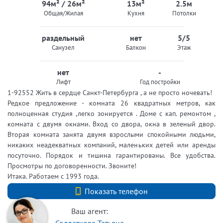
94м² / 26м²
13м²
2.5м
Общая/Жилая
Кухня
Потолки
раздельный
нет
5/5
Санузел
Балкон
Этаж
нет
-
Лифт
Год постройки
1-92552 Жить в сердце Санкт-Петербурга , а не просто ночевать!
Редкое предложение - комната 26 квадратных метров, как
полноценная студия ,легко зонируется . Доме с кап. ремонтом ,
комната с двумя окнами. Вход со двора, окна в зеленый двор.
Вторая комната занята двумя взрослыми спокойными людьми,
никаких неадекватных компаний, маленьких детей или аренды
посуточно. Порядок и тишина гарантированы. Все удобства.
Просмотры по договоренности. Звоните!
Итака. Работаем с 1993 года.
+7 (812) 740-70-40
Показать телефон
Ваш агент: