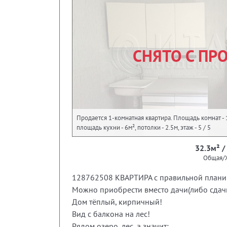
СНЯТО С ПР
Продается 1-комнатная квартира. Площадь комнат - 1
площадь кухни - 6м², потолки - 2.5м, этаж - 5 / 5
32.3м² /
Общая/
128762508 КВАРТИРА с правильной планир
Можно приобрести вместо дачи(либо сдачи
Дом тёплый, кирпичный!
Вид с балкона на лес!
Рядом озеро, лес, а значит: