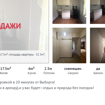
ОДАЖИ
7.5м², площадь квартиры - 32.3м²,
 17.5м²
6м²
2.5м
совмещен.
да
Жилая
Кухня
Потолки
Санузел
Балкон
овкой в 20 минутах от Выборга!
 в аренду),и у вас будет—отдых и природа без поездок!