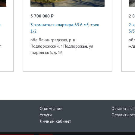
3 700 000 ₽
2 8
ж
3-комнатная квартира 63.6 м², этаж
2-к
1/2
3/5
обл Ленинградская, р-н
обл
л
Подпорожский, г Подпорожье, ул
ж/д
Гнаровской, д. 16
О компании
Оставить за
Услуги
Оставить от
Личный кабинет