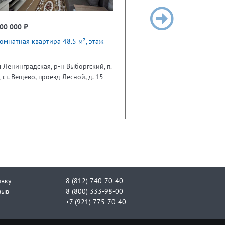
00 000 ₽
омнатная квартира 48.5 м², этаж
 Ленинградская, р-н Выборгский, п.
 ст. Вещево, проезд Лесной, д. 15
явку
8 (812) 740-70-40
зыв
8 (800) 333-98-00
+7 (921) 775-70-40