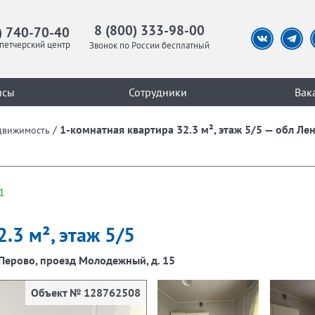
8 (800) 333-98-00
) 740-70-40
петчерский центр
Звонок по России бесплатный
исы
Сотрудники
Вак
/
1-комнатная квартира 32.3 м², этаж 5/5 — обл Лен
движимость
1
.3 м², этаж 5/5
 Перово, проезд Молодежный, д. 15
Объект № 128762508