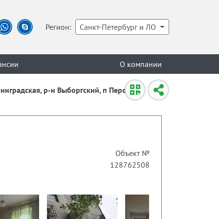
Регион:
Санкт-Петербург и ЛО
ансии
О компании
инградская, р-н Выборгский, п Перово,
Объект №
128762508