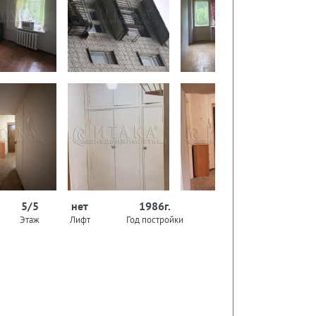
5/5
нет
1986г.
Этаж
Лифт
Год постройки