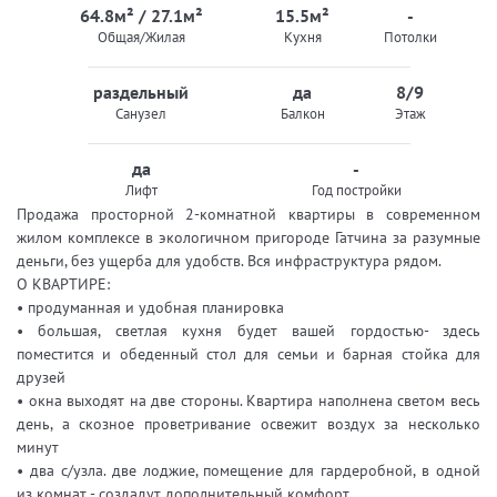
64.8м² / 27.1м²
15.5м²
-
Общая/Жилая
Кухня
Потолки
раздельный
да
8/9
Санузел
Балкон
Этаж
да
-
Лифт
Год постройки
Продажа просторной 2-комнатной квартиры в современном
жилом комплексе в экологичном пригороде Гатчина за разумные
деньги, без ущерба для удобств. Вся инфраструктура рядом.
О КВАРТИРЕ:
• продуманная и удобная планировка
• большая, светлая кухня будет вашей гордостью- здесь
поместится и обеденный стол для семьи и барная стойка для
друзей
• окна выходят на две стороны. Квартира наполнена светом весь
день, а скозное проветривание освежит воздух за несколько
минут
• два с/узла. две лоджие, помещение для гардеробной, в одной
из комнат - создадут дополнительный комфорт