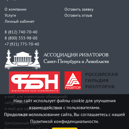
О компании
Оставить заявку
Услуги
Оставить отзыв
Личный кабинет
8 (812) 740-70-40
8 (800) 333-98-00
+7 (921) 775-70-40
e-mail для клиентских обращений:
Наш сайт использует файлы cookie для улучшения
call@itaka.ru
взаимодействия с пользователями.
e-mail для официальных писем:
Продолжая использование сайта, Вы соглашаетесь с нашей
officeitaka@itaka.ru
Политикой конфиденциальности.
Центральный офис:
Коломяжский пр. 15 кор. 2