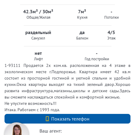
42.3м² / 30м²
7м²
-
Общая/Жилая
Кухня
Потолки
раздельный
да
4/5
Санузел
Балкон
Этаж
нет
-
Лифт
Год постройки
1-93111 Продается 2х ком.кв. расположенная на 4 этаже в
экологическом месте г.Подпорожье. Квартира имеет 42 кв.м
состоит из просторной гостиной и уютной спальни и удобной
кухни.Окна квартиры выходят на тихий зеленый двор.Хорошо
развита инфраструктура,магазины,школы и детские сады.Здесь
вы сможете наслаждаться спокойной и комфортной жизнью.
Не упустите возможность!!!
Итака. Работаем с 1993 года.
Показать телефон
+79213439614
Ваш агент: