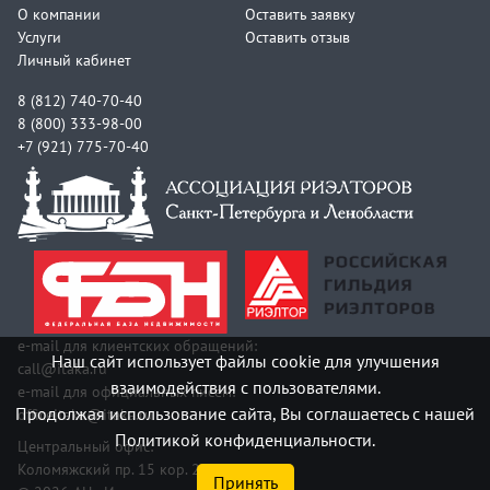
О компании
Оставить заявку
Услуги
Оставить отзыв
Личный кабинет
8 (812) 740-70-40
8 (800) 333-98-00
+7 (921) 775-70-40
e-mail для клиентских обращений:
Наш сайт использует файлы cookie для улучшения
call@itaka.ru
взаимодействия с пользователями.
e-mail для официальных писем:
Продолжая использование сайта, Вы соглашаетесь с нашей
officeitaka@itaka.ru
Политикой конфиденциальности.
Центральный офис:
Коломяжский пр. 15 кор. 2
Принять