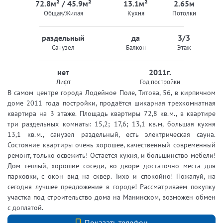
72.8м² / 45.9м²
13.1м²
2.65м
Общая/Жилая
Кухня
Потолки
раздельный
да
3/3
Санузел
Балкон
Этаж
нет
2011г.
Лифт
Год постройки
В самом центре города Лодейное Поле, Титова, 56, в кирпичном
доме 2011 года постройки, продаётся шикарная трехкомнатная
квартира на 3 этаже. Площадь квартиры 72,8 кв.м., в квартире
три раздельных комнаты: 15,2; 17,6; 13,1 кв.м, большая кухня
13,1 кв.м., санузел раздельный, есть электрическая сауна.
Состояние квартиры очень хорошее, качественный современный
ремонт, только освежить! Остается кухня, и большинство мебели!
Дом теплый, хорошие соседи, во дворе достаточно места для
парковки, с окон вид на сквер. Тихо и спокойно! Пожалуй, на
сегодня лучшее предложение в городе! Рассматриваем покупку
участка под строительство дома на Манинском, возможен обмен
с доплатой.
+7 (812) 740-70-40
Показать телефон