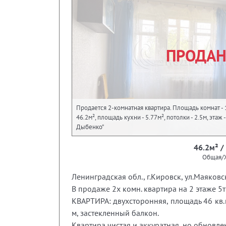
ПРОДА
Продается 2-комнатная квартира. Площадь комнат - 
46.2м², площадь кухни - 5.77м², потолки - 2.5м, этаж
Дыбенко"
46.2м² /
Общая/
Ленинградская обл., г.Кировск, ул.Маяковс
В продаже 2х комн. квартира на 2 этаже 5
КВАРТИРА: двухсторонняя, площадь 46 кв.м
м, застекленный балкон.
Квартира чистая и аккуратная, но обновле