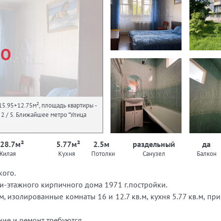
НО
15.95+12.75м², площадь квартиры -
 - 2 / 5. Ближайшее метро "Улица
 28.7м²
5.77м²
2.5м
раздельный
да
Жилая
Кухня
Потолки
Санузел
Балкон
кого.
ти-этажного кирпичного дома 1971 г.постройки.
, изолированные комнаты 16 и 12.7 кв.м, кухня 5.77 кв.м, при
ние и ремонт требуются.