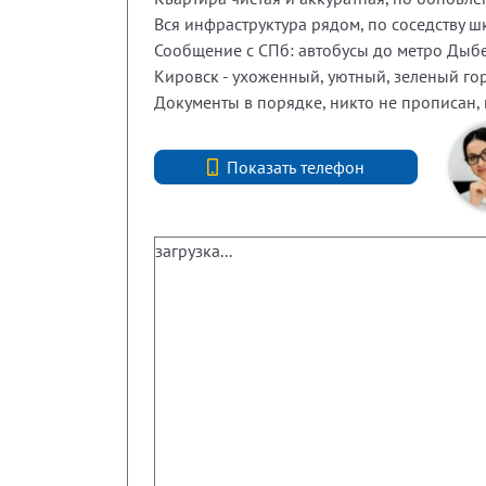
Вся инфраструктура рядом, по соседству ш
Сообщение с СПб: автобусы до метро Дыбе
Кировск - ухоженный, уютный, зеленый го
Документы в порядке, никто не прописан,
+7 (812) 740-70-40
Показать телефон
загрузка...