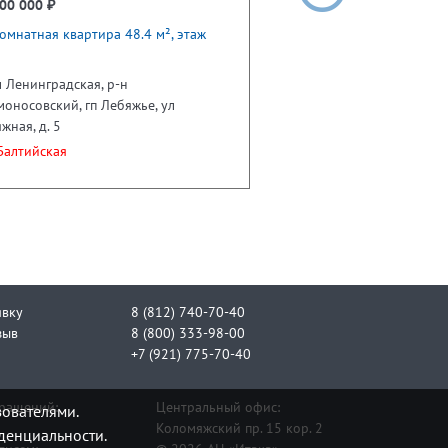
00 000 ₽
омнатная квартира 48.4 м², этаж
 Ленинградская, р-н
оносовский, гп Лебяжье, ул
жная, д. 5
алтийская
явку
8 (812) 740-70-40
зыв
8 (800) 333-98-00
+7 (921) 775-70-40
бращений:
Центральный офис:
зователями.
Коломяжский пр. 15 кор. 2
денциальности.