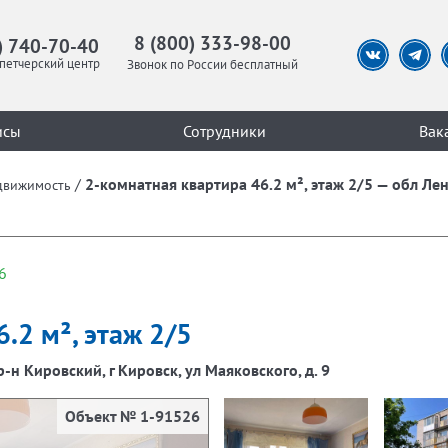
8 (800) 333-98-00
) 740-70-40
петчерский центр
Звонок по России бесплатный
исы
Сотрудники
Вак
/
2-комнатная квартира 46.2 м², этаж 2/5 — обл Лен
движимость
6
.2 м², этаж 2/5
-н Кировский, г Кировск, ул Маяковского, д. 9
Объект № 1-91526