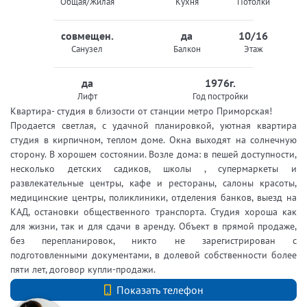
Общая/Жилая
Кухня
Потолки
совмещен.
да
10/16
Санузел
Балкон
Этаж
да
1976г.
Лифт
Год постройки
Квартира- студия в близости от станции метро Приморская!
Продается светлая, с удачной планировкой, уютная квартира
студия в кирпичном, теплом доме. Окна выходят на солнечную
сторону. В хорошем состоянии. Возле дома: в пешей доступности,
несколько детских садиков, школы , супермаркеты и
развлекательные центры, кафе и рестораны, салоны красоты,
медицинские центры, поликлиники, отделения банков, выезд на
КАД, остановки общественного транспорта. Студия хороша как
для жизни, так и для сдачи в аренду. Объект в прямой продаже,
без перепланировок, никто не зарегистрирован с
подготовленными документами, в долевой собственности более
пяти лет, договор купли-продажи.
+7 (812) 740-70-40
Показать телефон