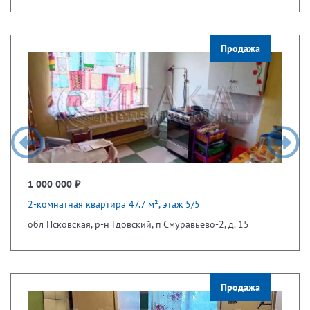
Продажа
1 000 000 ₽
2-комнатная квартира 47.7 м², этаж 5/5
обл Псковская, р-н Гдовский, п Смуравьево-2, д. 15
Продажа