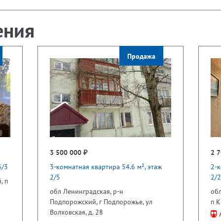
ения
Продажа
3 500 000 ₽
2 7
3/3
3-комнатная квартира 54.6 м², этаж
2-к
2/5
2/2
, п
обл Ленинградская, р-н
обл
Подпорожский, г Подпорожье, ул
п К
Волховская, д. 28
А