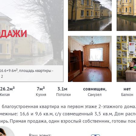
ОДАЖИ
16.6+9.6м², площадь квартиры -
 2
 26.2м²
7м²
3.1м
совмещен,
нет
Жилая
Кухня
Потолки
Санузел
Балкон
 благоустроенная квартира на первом этаже 2-этажного дома.
смежные: 16,6 и 9,6 кв.м, с/у совмещенный 3,5 кв.м, Дом ра
рь. Прямая продажа, один взрослый собственник, готовы пока
Ваш агент: