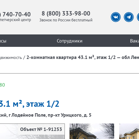
8 (800) 333-98-00
) 740-70-40
петчерский центр
Звонок по России бесплатный
исы
Сотрудники
Вак
/
2-комнатная квартира 43.1 м², этаж 1/2 — обл Ле
движимость
80
.1 м², этаж 1/2
й, г Лодейное Поле, пр-кт Урицкого, д. 5
Объект № 1-91253