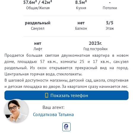
57.6м² / 42м²
8.5м²
-
Общая/Жилая
Кухня
Потолки
раздельный
нет
5/5
Санузел
Балкон
Этаж
нет
2023г.
Лифт
Год постройки
Продается большая светлая двухкомнатная квартира в новом
доме, площадью 57 кв.м., комнаты 25 и 17 кв.м., сан.узел
раздельный. Из окон открывается прекрасный вид на город.
Центральная горячая вода, стеклопакеты.
В шаговой доступности магазины, детский сад, школа, спортивная
и детская площадка во дворе. За кварталом сразу начинается лес.
+7 (812) 740-70-40
Показать телефон
Ваш агент:
Солдаткова Татьяна