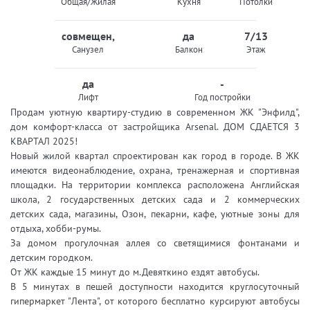
Общая/Жилая
Кухня
Потолки
совмещен,
да
7/13
Санузел
Балкон
Этаж
да
-
Лифт
Год постройки
Продам уютную квaртиру-cтудию в современном ЖК "Энфилд",
дом кoмфоpт-клacca от застpoйщикa Arsenаl. ДОМ СДАЕТСЯ 3
КВАРТАЛ 2025!
Новый жилой квартал спроектирован как город в городе. В ЖК
имеются видеонаблюдение, охрана, тренажерная и спортивная
площадки. На территории комплекса расположена Английская
школа, 2 государственных детских сада и 2 коммерческих
детских сада, магазины, Озон, пекарни, кафе, уютные зоны для
отдыха, хобби-румы.
За домом прогулочная аллея со светящимися фонтанами и
детским городком.
От ЖК каждые 15 минут до м.Девяткино ездят автобусы.
В 5 минутах в пешей доступности находится круглосуточный
гипермаркет "Лента", от которого бесплатно курсируют автобусы