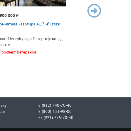
900 000 ₽
омнатная квартира 41.7 м², этаж
анкт-Петербург, ш Петергофское, д.
 лит. А
роспект Ветеранов
явку
8 (812) 740-70-40
зыв
8 (800) 333-98-00
+7 (921) 775-70-40