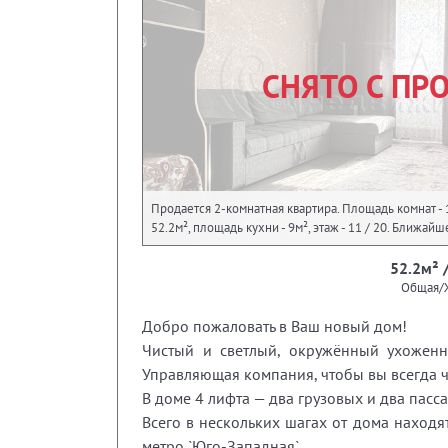
СНЯТО С ПР
Продается 2-комнатная квартира. Площадь комнат - 
52.2м², площадь кухни - 9м², этаж - 11 / 20. Ближа
52.2м² 
Общая/
Добро пожаловать в Ваш новый дом!
Чистый и светлый, окружённый ухоженно
Управляющая компания, чтобы вы всегда ч
В доме 4 лифта — два грузовых и два пас
Всего в нескольких шагах от дома находя
метро `Юго-Западная`.