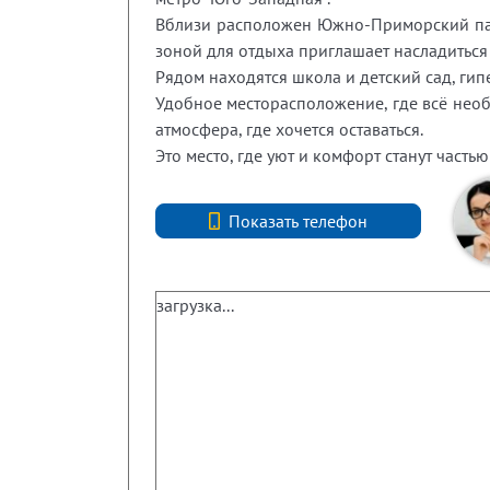
Вблизи расположен Южно-Приморский пар
зоной для отдыха приглашает насладитьс
Рядом находятся школа и детский сад, гип
Удобное месторасположение, где всё нео
атмосфера, где хочется оставаться.
Это место, где уют и комфорт станут част
+7 (812) 740-70-40
Показать телефон
загрузка...