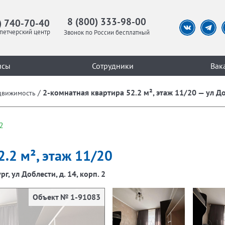
8 (800) 333-98-00
) 740-70-40
петчерский центр
Звонок по России бесплатный
исы
Сотрудники
Вак
/
2-комнатная квартира 52.2 м², этаж 11/20 — ул Доб
движимость
2
.2 м², этаж 11/20
г, ул Доблести, д. 14, корп. 2
Объект № 1-91083