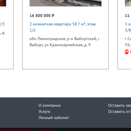
16 800 000 ₽
11 
2/3
2-комнатная квартира 58.7 м², этаж
1-к
1/2
5/8
 д.
обл Ленинградская, р-н Выборгский, г
г С
Выборг, ул Красноармейская, д. 9
59,
П
О компании
Оставить за
Услуги
Оставить от
Личный кабинет