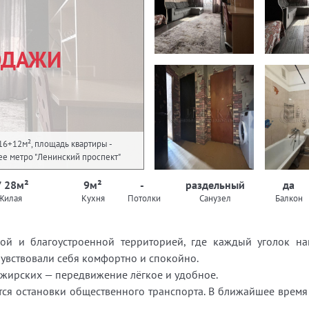
ОДАЖИ
16+12м², площадь квартиры -
йшее метро "Ленинский проспект"
/ 28м²
9м²
-
раздельный
да
Жилая
Кухня
Потолки
Санузел
Балкон
й и благоустроенной территорией, где каждый уголок нап
увствовали себя комфортно и спокойно.
сажирских — передвижение лёгкое и удобное.
тся остановки общественного транспорта. В ближайшее время