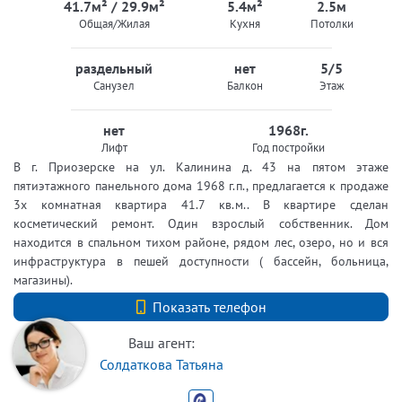
41.7м² / 29.9м²
5.4м²
2.5м
Общая/Жилая
Кухня
Потолки
раздельный
нет
5/5
Санузел
Балкон
Этаж
нет
1968г.
Лифт
Год постройки
В г. Приозерске на ул. Калинина д. 43 на пятом этаже
пятиэтажного панельного дома 1968 г.п., предлагается к продаже
3х комнатная квартира 41.7 кв.м.. В квартире сделан
косметический ремонт. Один взрослый собственник. Дом
находится в спальном тихом районе, рядом лес, озеро, но и вся
инфраструктура в пешей доступности ( бассейн, больница,
магазины).
+7 (812) 740-70-40
Показать телефон
Ваш агент:
Солдаткова Татьяна