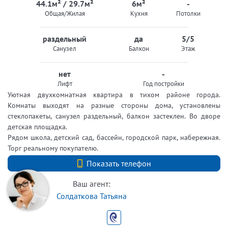
44.1м² / 29.7м²
6м²
-
Общая/Жилая
Кухня
Потолки
раздельный
да
5/5
Санузел
Балкон
Этаж
нет
-
Лифт
Год постройки
Уютная двухкомнатная квартира в тихом районе города.
Комнаты выходят на разные стороны дома, установлены
стеклопакеты, санузел раздельный, балкон застеклен. Во дворе
детская площадка.
Рядом школа, детский сад, бассейн, городской парк, набережная.
Торг реальному покупателю.
+7 (812) 740-70-40
Показать телефон
Ваш агент:
Солдаткова Татьяна