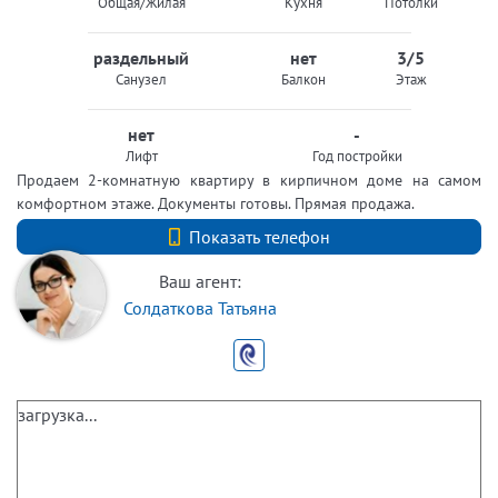
Общая/Жилая
Кухня
Потолки
раздельный
нет
3/5
Санузел
Балкон
Этаж
нет
-
Лифт
Год постройки
Продаем 2-комнатную квартиру в кирпичном доме на самом
комфортном этаже. Документы готовы. Прямая продажа.
+7 (812) 740-70-40
Показать телефон
Ваш агент:
Солдаткова Татьяна
загрузка...