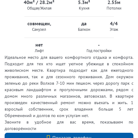
40м² / 28.2м²
5.3м²
2.55м
Общая/Жилая
Кухня
Потолки
совмещен,
да
4/4
Санузел
Балкон
Этаж
нет
-
Лифт
Год постройки
Идеальное место для вашего комфортного отдыха и комфорта.
Подходит для тех кто ищет уютное убежище в спокойном
живописном месте. Квартира подходит как для ежегодного
проживания, так и для сезонного проживания. Дом окружон
зеленью до реки Волхов 7-10 мин пешком. через дорогу парк с
красивым ландшафтом и прогулочными дорожками, рядом с
домом много различных магазинов, автовокзал. В квартире
произведен качественный ремонт можно въехать и жить. 1
взрослый собственник, срок владения больше 5 лет
Обременений и долгов по ком услугам нет.
Звоните в удобное для вас время, показываем по
договорённости
+7 (812) 740-70-40
Показать телефон