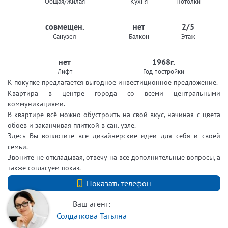
Общая/Жилая
Кухня
Потолки
совмещен.
нет
2/5
Санузел
Балкон
Этаж
нет
1968г.
Лифт
Год постройки
К покупке предлагается выгодное инвестиционное предложение.
Квартира в центре города со всеми центральными
коммуникациями.
В квартире всё можно обустроить на свой вкус, начиная с цвета
обоев и заканчивая плиткой в сан. узле.
Здесь Вы воплотите все дизайнерские идеи для себя и своей
семьи.
Звоните не откладывая, отвечу на все дополнительные вопросы, а
также согласуем показ.
+7 (812) 740-70-40
Показать телефон
Ваш агент:
Солдаткова Татьяна