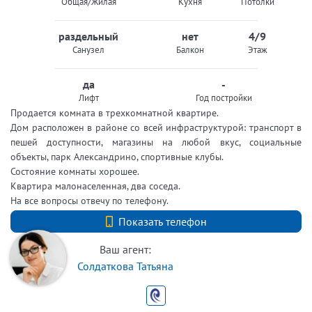
Общая/Жилая
Кухня
Потолки
раздельный
нет
4/9
Санузел
Балкон
Этаж
да
-
Лифт
Год постройки
Продается комната в трехкомнатной квартире.
Дом расположен в районе со всей инфраструктурой: транспорт в
пешей доступности, магазины на любой вкус, социальные
объекты, парк Александрино, спортивные клубы.
Состояние комнаты хорошее.
Квартира малонаселенная, два соседа.
На все вопросы отвечу по телефону.
+7 (812) 740-70-40
Показать телефон
Ваш агент:
Солдаткова Татьяна