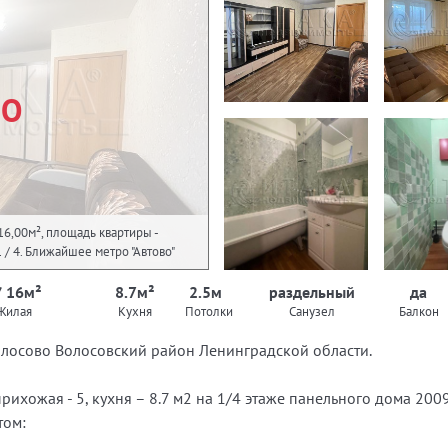
НО
16,00м², площадь квартиры -
 1 / 4. Ближайшее метро "Автово"
/ 16м²
8.7м²
2.5м
раздельный
да
Жилая
Кухня
Потолки
Санузел
Балкон
олосово Волосовский район Ленинградской области.
рихожая - 5, кухня – 8.7 м2 на 1/4 этаже панельного дома 200
том: