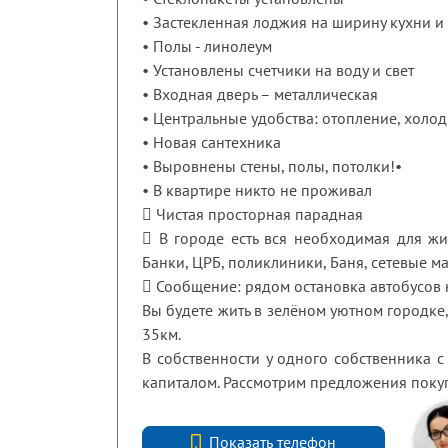
• Застекленная лоджия на ширину кухни и
• Полы - линолеум
• Установлены счетчики на воду и свет
• Входная дверь – металлическая
• Центральные удобства: отопление, холод
• Новая сантехника
• Выровнены стены, полы, потолки!•
• В квартире никто не проживал
 Чистая просторная парадная
 В городе есть вся необходимая для жи
Банки, ЦРБ, поликлиники, Баня, сетевые м
 Сообщение: рядом остановка автобусов на
Вы будете жить в зелёном уютном городке, 
35км.
В собственности у одного собственника 
капиталом. Рассмотрим предложения покупа
+7 (812) 740-70-40
Показать телефон