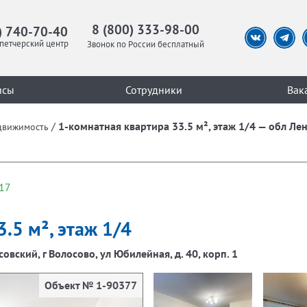
8 (800) 333-98-00
) 740-70-40
петчерский центр
Звонок по России бесплатный
исы
Сотрудники
Вак
/
1-комнатная квартира 33.5 м², этаж 1/4 — обл Лен
движимость
17
.5 м², этаж 1/4
овский, г Волосово, ул Юбилейная, д. 40, корп. 1
Объект № 1-90377