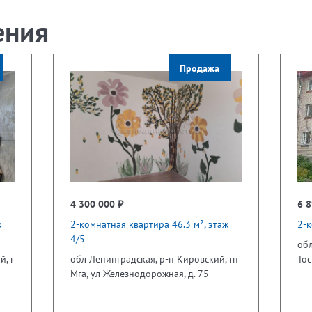
ения
Продажа
4 300 000 ₽
6 8
ж
2-комнатная квартира 46.3 м², этаж
2-к
4/5
обл
й, г
обл Ленинградская, р-н Кировский, гп
Тос
Мга, ул Железнодорожная, д. 75