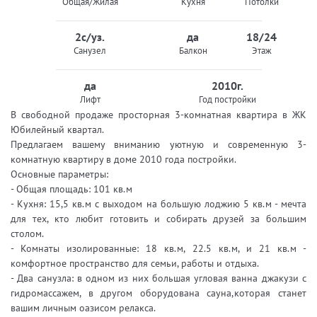
Общая/Жилая
Кухня
Потолки
2с/уз.
да
18/24
Санузел
Балкон
Этаж
да
2010г.
Лифт
Год постройки
В свободной продаже просторная 3-комнатная квартира в ЖК
Юбилейный квартал.
Предлагаем вашему вниманию уютную и современную 3-
комнатную квартиру в доме 2010 года постройки.
Основные параметры:
- Общая площадь: 101 кв.м
- Кухня: 15,5 кв.м с выходом на большую лоджию 5 кв.м - мечта
для тех, кто любит готовить и собирать друзей за большим
столом.
- Комнаты изолированные: 18 кв.м, 22.5 кв.м, и 21 кв.м -
комфортное пространство для семьи, работы и отдыха.
- Два санузла: в одном из них большая угловая ванна джакузи с
гидромассажем, в другом оборудована сауна,которая станет
вашим личным оазисом релакса.