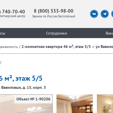
8 (800) 333-98-00
) 740-70-40
петчерский центр
Звонок по России бесплатный
исы
Сотрудники
Вак
/
2-комнатная квартира 46 м², этаж 5/5 — ул Вавилов
движимость
7
 м², этаж 5/5
 Вавиловых, д. 15, корп. 3
Объект № 1-90206