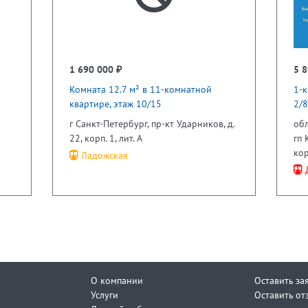
1 690 000 ₽
5 8
Комната 12.7 м² в 11-комнатной
1-к
квартире, этаж 10/15
2/8
г Санкт-Петербург, пр-кт Ударников, д.
обл
22, корп. 1, лит. А
гп 
кор
Ладожская
Д
О компании
Оставить за
Услуги
Оставить от