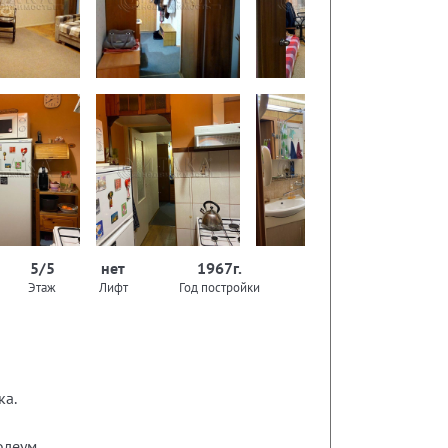
5/5
нет
1967г.
Этаж
Лифт
Год постройки
ка.
олеум.