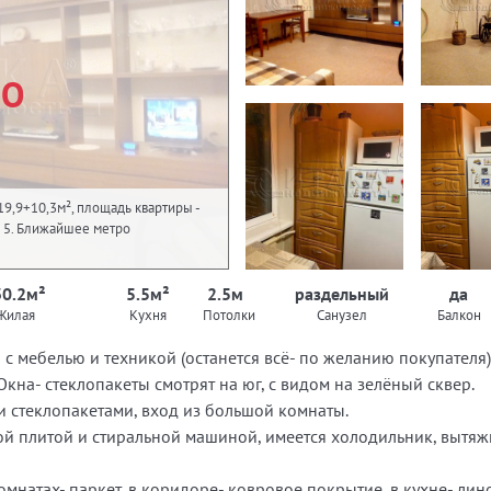
НО
19,9+10,3м², площадь квартиры -
5 / 5. Ближайшее метро
30.2м²
5.5м²
2.5м
раздельный
да
Жилая
Кухня
Потолки
Санузел
Балкон
 с мебелью и техникой (останется всё- по желанию покупателя)
Окна- стеклопакеты смотрят на юг, с видом на зелёный сквер.
и стеклопакетами, вход из большой комнаты.
вой плитой и стиральной машиной, имеется холодильник, вытяж
комнатах- паркет, в коридоре- ковровое покрытие, в кухне- лин