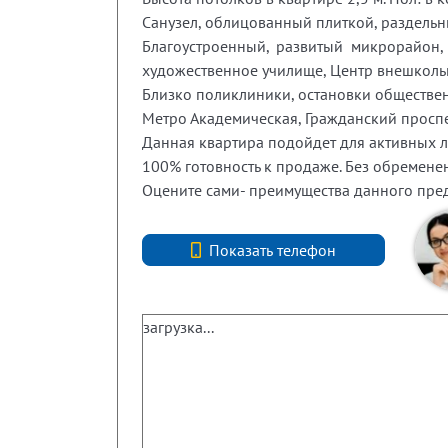
Санузел, облицованный плиткой, раздельны
Благоустроенный, развитый микрорайон, 
художественное училище, Центр внешколь
Близко поликлиники, остановки обществен
Метро Академическая, Гражданский проспек
Данная квартира подойдет для активных 
100% готовность к продаже. Без обременен
Оцените сами- преимущества данного пред
+7 (812) 740-70-40
Показать телефон
загрузка...