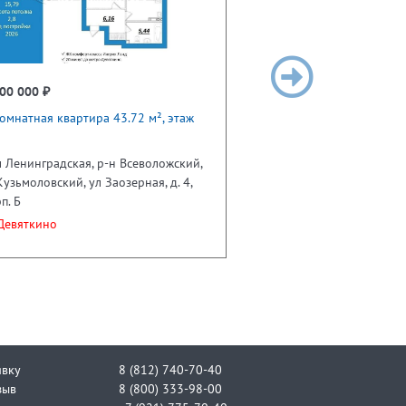
00 000 ₽
омнатная квартира 43.72 м², этаж
 Ленинградская, р-н Всеволожский,
Кузьмоловский, ул Заозерная, д. 4,
п. Б
евяткино
явку
8 (812) 740-70-40
зыв
8 (800) 333-98-00