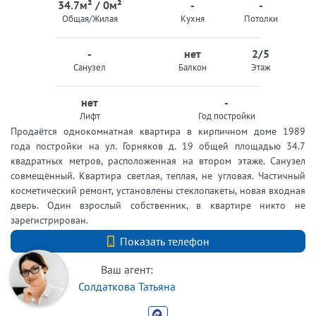
34.7м² / 0м²
-
-
Общая/Жилая
Кухня
Потолки
-
нет
2/5
Санузел
Балкон
Этаж
нет
-
Лифт
Год постройки
Продаётся однокомнатная квартира в кирпичном доме 1989
года постройки на ул. Горняков д. 19 общей площадью 34.7
квадратных метров, расположенная на втором этаже. Санузел
совмещённый. Квартира светлая, теплая, не угловая. Частичный
косметический ремонт, установлены стеклопакеты, новая входная
дверь. Один взрослый собственник, в квартире никто не
зарегистрирован.
+7 (812) 740-70-40
Показать телефон
Ваш агент:
Солдаткова Татьяна