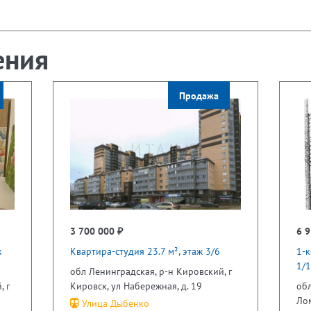
ения
Продажа
3 700 000 ₽
6 9
ж
Квартира-студия 23.7 м², этаж 3/6
1-к
1/
обл Ленинградская, р-н Кировский, г
, г
Кировск, ул Набережная, д. 19
обл
Лом
Улица Дыбенко