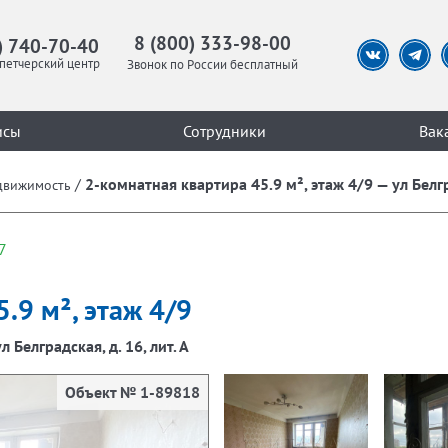
8 (800) 333-98-00
) 740-70-40
петчерский центр
Звонок по России бесплатный
исы
Сотрудники
Вак
/
2-комнатная квартира 45.9 м², этаж 4/9 — ул Белгра
движимость
7
.9 м², этаж 4/9
л Белградская, д. 16, лит. А
Объект № 1-89818