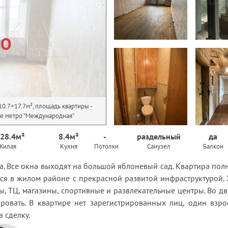
НО
10.7+17.7м², площадь квартиры -
йшее метро "Международная"
 28.4м²
8.4м²
-
раздельный
да
Жилая
Кухня
Потолки
Санузел
Балкон
а. Все окна выходят на большой яблоневый сад. Квартира пол
тся в жилом районе с прекрасной развитой инфраструктурой. 
ы, ТЦ, магазины, спортивные и развлекательные центры. Во д
овать. В квартире нет зарегистрированных лиц, один взро
 сделку.