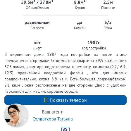
59.5м² / 37.8м²
8.8м²
2.5м
Общая/Жилая
Кухня
Потолки
раздельный
да
5/5
Санузел
Балкон
Этаж
нет
1987г.
Лифт
Год постройки
В кирпичном доме 1987 года постройки на пятом этаже
предлагается к продаже 3х комнатная квартира 59.5 кв.м. из них
37.8 жилая, квартира подготовлена к ремонту, комнаты (9.2,16.1,
12.5) правильной квадратной формы , что для многих
предпочтительно, кухня 8.8 кв.м. Есть большая лоджия(балкон)
2.1 кв.м , окна расположены на две стороны. Двор с удобной
парковкой для машин, хорошие соседи.
+7 (812) 740-70-40
Показать телефон
Ваш агент:
Солдаткова Татьяна