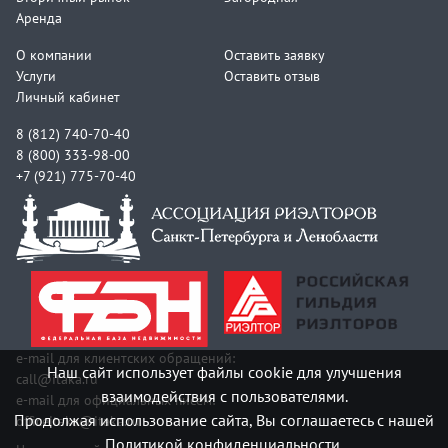
Аренда
О компании
Оставить заявку
Услуги
Оставить отзыв
Личный кабинет
8 (812) 740-70-40
8 (800) 333-98-00
+7 (921) 775-70-40
e-mail для клиентских обращений:
Наш сайт использует файлы cookie для улучшения
call@itaka.ru
взаимодействия с пользователями.
e-mail для официальных писем:
Продолжая использование сайта, Вы соглашаетесь с нашей
officeitaka@itaka.ru
Политикой конфиденциальности.