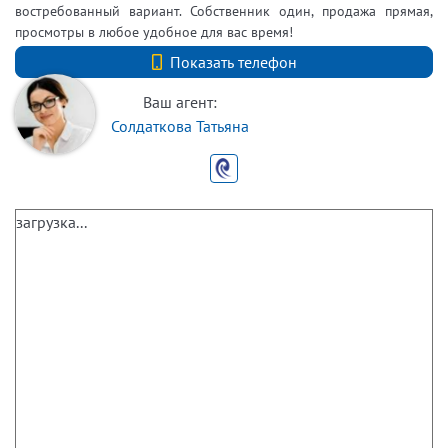
востребованный вариант. Собственник один, продажа прямая,
просмотры в любое удобное для вас время!
+7 (812) 740-70-40
Показать телефон
Ваш агент:
Солдаткова Татьяна
загрузка...