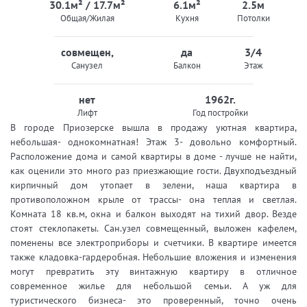
30.1м² / 17.7м²
6.1м²
2.5м
Общая/Жилая
Кухня
Потолки
совмещен,
да
3/4
Санузел
Балкон
Этаж
нет
1962г.
Лифт
Год постройки
В городе Приозерске вышла в продажу уютная квартира,
небольшая- однокомнатная! Этаж 3- довольно комфортный.
Расположение дома и самой квартиры в доме - лучше не найти,
как оценили это много раз приезжающие гости. Двухподъездный
кирпичный дом утопает в зелени, наша квартира в
противоположном крыле от трассы- она теплая и светлая.
Комната 18 кв.м, окна и балкон выходят на тихий двор. Везде
стоят стеклопакеты. Сан.узел совмещенный, выложен кафелем,
поменены все электроприборы и счетчики. В квартире имеется
также кладовка-гардеробная. Небольшие вложения и изменения
могут превратить эту винтажную квартиру в отличное
современное жилье для небольшой семьи. А уж для
туристического бизнеса- это проверенный, точно очень