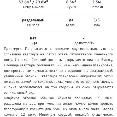
52.6м² / 29.8м²
8.5м²
2.5м
Общая/Жилая
Кухня
Потолки
раздельный
да
5/5
Санузел
Балкон
Этаж
нет
-
Лифт
Год постройки
Приозерск. Предлагается к продаже двухкомнатная, уютная,
солнечная квартира на пятом этаже пятиэтажного панельного
дома. Из окон большой комнаты открывается вид на Вуоксу.
Площадь квартиры составляет 52,6 кв.м. Улучшенная планировка,
две просторные комнаты, гостиная с выходом на застекленный,
утепленный балкон. В квартире прекрасный микроклимат, летом
не жарко, зимой не холодно, также много естественного света, т.
к. окна располагаются на три стороны. Из окон открывается
великолепный вид.
Квартира угловая. Большая комната площадью 17,5 кв.м.
разделена на две, при желании легко можно демонтировать
перегородку в комнате два больших окна, много света. Вторая
комната 12 кв.м. Минимум соседей, никакой слышимости.