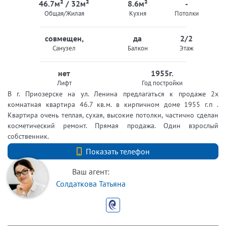
46.7м² / 32м²
8.6м²
-
Общая/Жилая
Кухня
Потолки
совмещен,
да
2/2
Санузел
Балкон
Этаж
нет
1955г.
Лифт
Год постройки
В г. Приозерске на ул. Ленина предлагаться к продаже 2х
комнатная квартира 46.7 кв.м. в кирпичном доме 1955 г.п .
Квартира очень теплая, сухая, высокие потолки, частично сделан
косметический ремонт. Прямая продажа. Один взрослый
собственник.
+7 (812) 740-70-40
Показать телефон
Ваш агент:
Солдаткова Татьяна