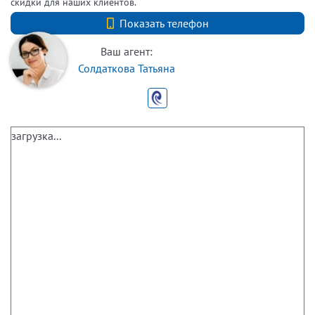
скидки для наших клиентов.
+7 (812) 740-70-40
Показать телефон
Ваш агент:
Солдаткова Татьяна
загрузка...