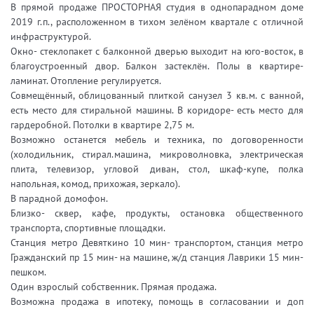
В прямой продаже ПРОСТОРНАЯ студия в однопарадном доме
2019 г.п., расположенном в тихом зелёном квартале с отличной
инфраструктурой.
Окно- стеклопакет с балконной дверью выходит на юго-восток, в
благоустроенный двор. Балкон застеклён. Полы в квартире-
ламинат. Отопление регулируется.
Совмещённый, облицованный плиткой санузел 3 кв.м. с ванной,
есть место для стиральной машины. В коридоре- есть место для
гардеробной. Потолки в квартире 2,75 м.
Возможно останется мебель и техника, по договоренности
(холодильник, стирал.машина, микроволновка, электрическая
плита, телевизор, угловой диван, стол, шкаф-купе, полка
напольная, комод, прихожая, зеркало).
В парадной домофон.
Близко- сквер, кафе, продукты, остановка общественного
транспорта, спортивные площадки.
Станция метро Девяткино 10 мин- транспортом, станция метро
Гражданский пр 15 мин- на машине, ж/д станция Лаврики 15 мин-
пешком.
Один взрослый собственник. Прямая продажа.
Возможна продажа в ипотеку, помощь в согласовании и доп