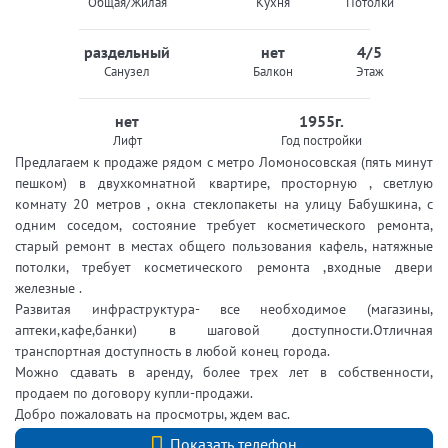
Общая/Жилая
Кухня
Потолки
раздельный
нет
4/5
Санузел
Балкон
Этаж
нет
1955г.
Лифт
Год постройки
Предлагаем к продаже рядом с метро Ломоносовская (пять минут
пешком) в двухкомнатной квартире, просторную , светлую
комнату 20 метров , окна стеклопакеты на улицу Бабушкина, с
одним соседом, состояние требует косметического ремонта,
старый ремонт в местах общего пользования кафель, натяжные
потолки, требует косметического ремонта ,входные двери
железные .
Развитая инфраструктура- все необходимое (магазины,
аптеки,кафе,банки) в шаговой доступности.Отличная
транспортная доступность в любой конец города.
Можно сдавать в аренду, более трех лет в собственности,
продаем по договору купли-продажи.
Добро пожаловать на просмотры, ждем вас.
+7 (812) 740-70-40
Показать телефон