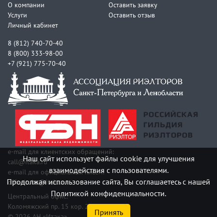
О компании
Оставить заявку
Услуги
Оставить отзыв
Личный кабинет
8 (812) 740-70-40
8 (800) 333-98-00
+7 (921) 775-70-40
e-mail для клиентских обращений:
Наш сайт использует файлы cookie для улучшения
call@itaka.ru
взаимодействия с пользователями.
e-mail для официальных писем:
Продолжая использование сайта, Вы соглашаетесь с нашей
officeitaka@itaka.ru
Политикой конфиденциальности.
Центральный офис:
Коломяжский пр. 15 кор. 2
Принять
© 2026 АН «Итака»