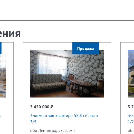
ения
Продажа
3 450 000 ₽
3 7
ж
3-комнатная квартира 58.8 м², этаж
3-к
3/5
1/2
обл Ленинградская, р-н
обл