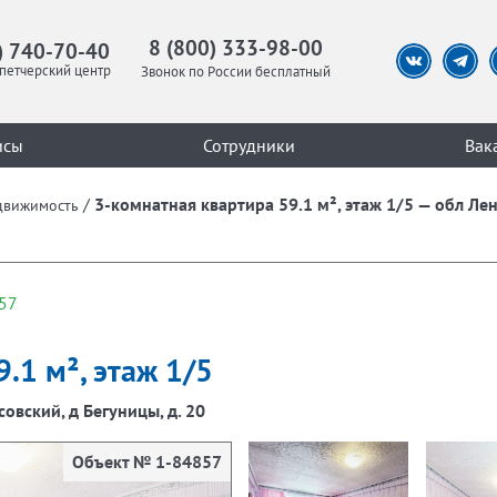
8 (800) 333-98-00
) 740-70-40
петчерский центр
Звонок по России бесплатный
исы
Сотрудники
Вак
/
3-комнатная квартира 59.1 м², этаж 1/5 — обл Лен
движимость
57
.1 м², этаж 1/5
овский, д Бегуницы, д. 20
Объект № 1-84857