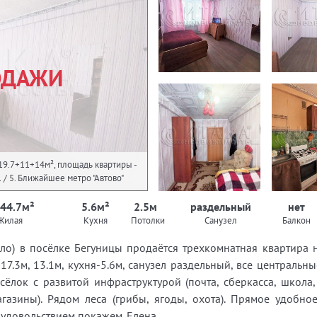
ОДАЖИ
 19.7+11+14м², площадь квартиры -
 1 / 5. Ближайшее метро "Автово"
 44.7м²
5.6м²
2.5м
раздельный
нет
Жилая
Кухня
Потолки
Санузел
Балкон
ело) в посёлке Бегуницы продаётся трехкомнатная квартира 
7.3м, 13.1м, кухня-5.6м, санузел раздельный, все центральные
осёлок с развитой инфраструктурой (почта, сберкасса, школа
агазины). Рядом леса (грибы, ягоды, охота). Прямое удобн
с удовольствием покажем. Елена.