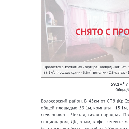
СНЯТО С ПР
Продается 3-комнатная квартира. Площадь комнат -
59.1м², площадь кухни - 5.6м², потолки - 2.5м, этаж -
59.1м² /
Общая/
Волосовский район. В 45км от СПб (Кр.С
общей площадью-59,1м, комнаты - 15.1м, 1
стеклопакеты. Чистая, тихая парадная. П
стационаром, ДК, храм, кафе, сетевые м
(льготные автобусы каждый час). Звоните 