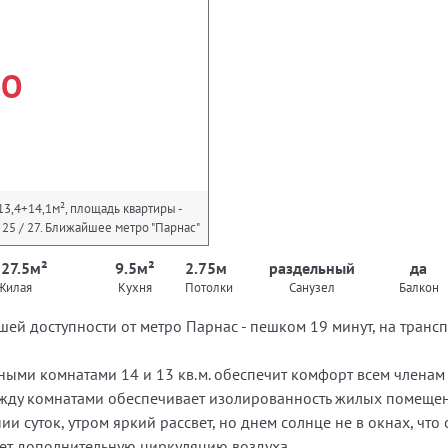
НО
13,4+14,1м², площадь квартиры -
 - 25 / 27. Ближайшее метро "Парнас"
 27.5м²
9.5м²
2.75м
раздельный
да
Жилая
Кухня
Потолки
Санузел
Балкон
шей доступности от метро Парнас - пешком 19 минут, на трансп
ными комнатами 14 и 13 кв.м. обеспечит комфорт всем членам 
между комнатами обеспечивает изолированность жилых помещени
ии суток, утром яркий рассвет, но днем солнце не в окнах, что
ает дополнительную циркуляцию воздуха.