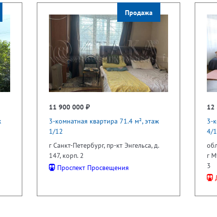
Продажа
11 900 000 ₽
12 
ж
3-комнатная квартира 71.4 м², этаж
3-к
1/12
4/
г Санкт-Петербург, пр-кт Энгельса, д.
обл
147, корп. 2
г М
3
Проспект Просвещения
Д