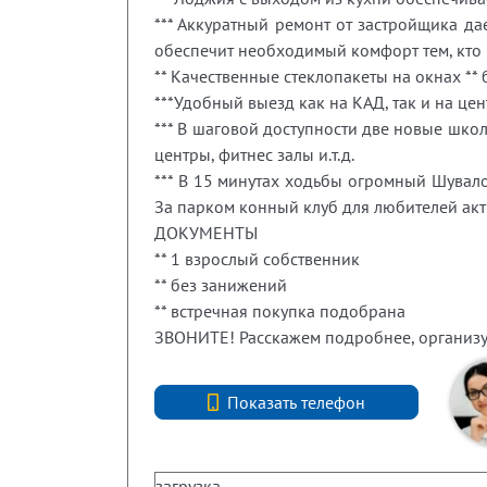
*** Аккуратный ремонт от застройщика да
обеспечит необходимый комфорт тем, кто н
** Качественные стеклопакеты на окнах ** 
***Удобный выезд как на КАД, так и на це
*** В шаговой доступности две новые шко
центры, фитнес залы и.т.д.
*** В 15 минутах ходьбы огромный Шувало
За парком конный клуб для любителей акт
ДОКУМЕНТЫ
** 1 взрослый собственник
** без занижений
** встречная покупка подобрана
ЗВОНИТЕ! Расскажем подробнее, организу
+7 (812) 740-70-40
Показать телефон
загрузка...