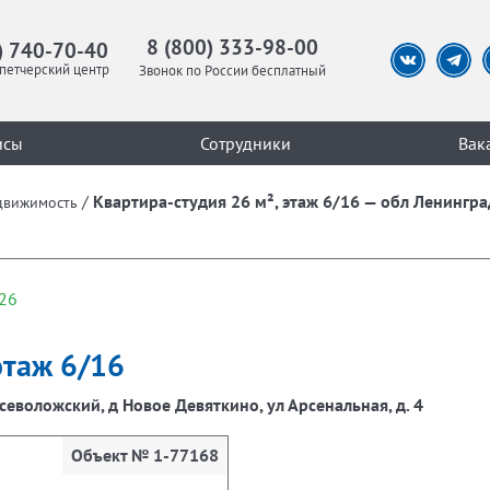
8 (800) 333-98-00
) 740-70-40
петчерский центр
Звонок по России бесплатный
исы
Сотрудники
Вак
/
Квартира-студия 26 м², этаж 6/16 — обл Ленингра
движимость
26
этаж 6/16
севоложский, д Новое Девяткино, ул Арсенальная, д. 4
Объект № 1-77168