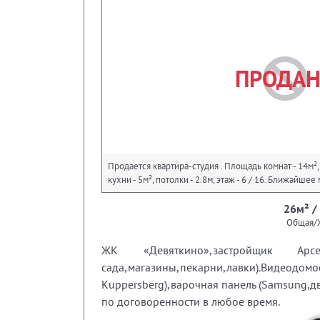
ПРОДА
Продается квартира-студия . Площадь комнат - 14м²
кухни - 5м², потолки - 2.8м, этаж - 6 / 16. Ближайшее
26м² /
Общая/
ЖК «Девяткино»,застройщик Ар
сада,магазины,пекарни,лавки).Видеодом
Kuppersberg),варочная панель (Samsung,д
по договоренности в любое время.