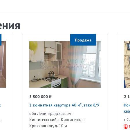
ения
Продажа
5 500 000 ₽
2 1
ж
1-комнатная квартира 40 м², этаж 8/9
Ком
ква
обл Ленинградская, р-н
,
Кингисеппский, г Кингисепп, ш
г С
Крикковское, д. 10-а
В