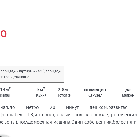
НО
, площадь квартиры - 26м², площадь
 метро "Девяткино"
 14м²
5м²
2.8м
совмещен.
да
Жилая
Кухня
Потолки
Санузел
Балкон
сенал,до метро 20 минут пешком,развитая ин
офон,кабель ТВ,интернет,теплый пол в санузле,тропически
ве зоны),посудомоечная машина.Один собственник,более пяти