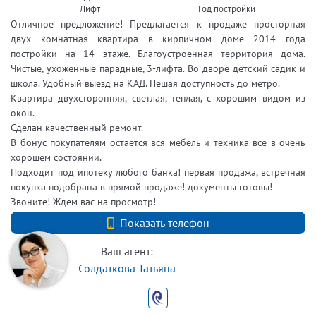
Лифт
Год постройки
Отличное предложение! Предлагается к продаже просторная
двух комнатная квартира в кирпичном доме 2014 года
постройки на 14 этаже. Благоустроенная территория дома.
Чистые, ухоженные парадные, 3-лифта. Во дворе детский садик и
школа. Удобный выезд на КАД. Пешая доступность до метро.
Квартира двухсторонняя, светлая, теплая, с хорошим видом из
окон.
Сделан качественный ремонт.
В бонус покупателям остаётся вся мебель и техника все в очень
хорошем состоянии.
Подходит под ипотеку любого банка! первая продажа, встречная
покупка подобрана в прямой продаже! документы готовы!
Звоните! Ждем вас на просмотр!
+7 (812) 740-70-40
Показать телефон
Ваш агент:
Солдаткова Татьяна