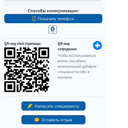
Способы коммуникации:
Показать телефон
+7 (812) 740-70-40
QR-код этой страницы:
QR-код
сотрудника:
Чтобы воспользоваться
всеми способами
коммуникаций добавьте
специалиста себе в
контакты
Написать специалисту
Оставить отзыв