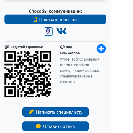
Способы коммуникации:
Показать телефон
+7 (812) 740-70-40
QR-код этой страницы:
QR-код
сотрудника:
Чтобы воспользоваться
всеми способами
коммуникаций добавьте
специалиста себе в
контакты
Написать специалисту
Оставить отзыв