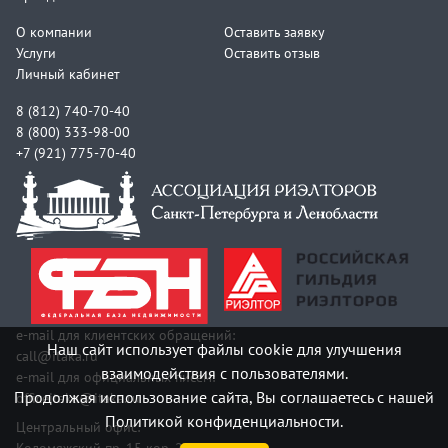
О компании
Оставить заявку
Услуги
Оставить отзыв
Личный кабинет
8 (812) 740-70-40
8 (800) 333-98-00
+7 (921) 775-70-40
e-mail для клиентских обращений:
Наш сайт использует файлы cookie для улучшения
call@itaka.ru
взаимодействия с пользователями.
e-mail для официальных писем:
Продолжая использование сайта, Вы соглашаетесь с нашей
officeitaka@itaka.ru
Политикой конфиденциальности.
Центральный офис:
Коломяжский пр. 15 кор. 2