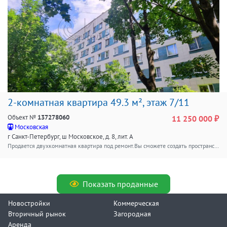
2-комнатная квартира 49.3 м², этаж 7/11
Объект №
137278060
11 250 000 ₽
Московская
г Санкт-Петербург, ш Московское, д. 8, лит. А
Продается двухкомнатная квартира под ремонт.Вы сможете создать пространство по своему вкусу.Санузел раздельный, окна выходят на зеленый двор, поэтому высокий этаж является преимуществом, обеспечивая хорошую освещенность.Дом кирпичный, ухоженная и чистая парадная, на этаже 4 квартиры.С парковкой проблем не возникнет.В шаговой доступности находятся школы, детские сады, клиники и магазины, поэтому все необходимое будет у Вас под рукой.И самое главное - это локация. Удобная транспортная доступность: в 15 минутах пешком — две станции метро («Московская» и «Звёздная»). Быстрый выезд на КАД: всего 10 минут на автомобиле. Близость к аэропорту: до Пулково — 20 минут езды.Зелёная зона рядом: через дорогу раскинулся парк Городов‑Героев — идеальное место для прогулок, пробежек и отдыха на свежем воздухе.В пешей доступности вся необходимая инфраструктура.Прямая продажа, один взрослый собственник, зарегистрированные лица отсутствуют, без обременений и долгов, более пяти лет в собственности.Быстрый выход на сделку.
Показать проданные
Новостройки
Коммерческая
Вторичный рынок
Загородная
Аренда