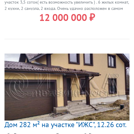
участок 3,5 соток( есть возможность увеличить ) . 6 жилых комнат,
2 кухни, 2 санузла, 2 входа. Очень удачно расположен в самом
12 000 000 ₽
центре города Рощино. Электричество 15 кВт ( 3 фазы),
канализация локальная ( два колодца), есть возможность
подключится к городской , холодная вода центральная , горячая
водогрей. Межевание сделано, кадастровый номер 47:01::2474.
Один собственник , никто не зарегистрирован. Можно поменять
статус и организовать бизнес ( гостиница , апартаменты ). Газ до
границы участка можно провести бесплатно. Показ в любое
время ! Звоните !Итака. Работаем с 1993 года.
Дом 282 м² на участке "ИЖС", 12.26 сот.