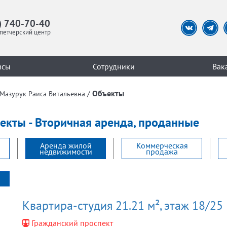
) 740-70-40
петчерский центр
исы
Сотрудники
Вак
/
Объекты
Мазурук Раиса Витальевна
ъекты - Вторичная аренда, проданные
Аренда жилой
Коммерческая
недвижимости
продажа
Квартира-студия 21.21 м², этаж 18/25
Гражданский проспект