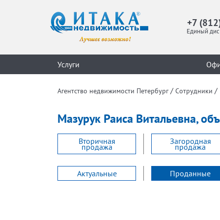
+7 (812
Единый дис
Услуги
Оф
/
/
Агентство недвижимости Петербург
Сотрудники
Мазурук Раиса Витальевна, об
Вторичная
Загородная
продажа
продажа
Актуальные
Проданные