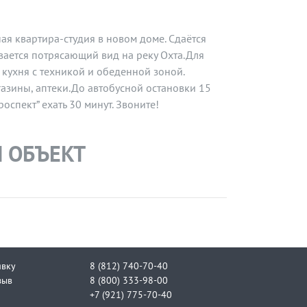
ная квартира-студия в новом доме. Сдаётся
ывается потрясающий вид на реку Охта.Для
кухня с техникой и обеденной зоной.
газины, аптеки.До автобусной остановки 15
оспект” ехать 30 минут. Звоните!
 ОБЪЕКТ
явку
8 (812) 740-70-40
зыв
8 (800) 333-98-00
+7 (921) 775-70-40