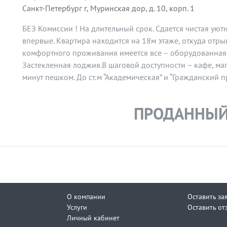
Санкт-Петербург г, Муринская дор, д. 10, корп. 1
БЕЗ Комиссии ! На длительный срок. Сдается чистая уют
впервые. Квартира находится на 18м этаже, откуда отр
комфортного проживания имеется все – оборудованная 
Застекленная лоджия.В шаговой доступности – кафе, ма
минут пешком. До ст.м “Академическая” и “Гражданский пр
Записывайтесь на просмотр.
ПРОДАННЫЙ
О компании
Оставить за
Услуги
Оставить от
Личный кабинет