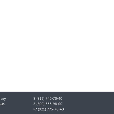
явку
8 (812) 740-70-40
зыв
8 (800) 333-98-00
+7 (921) 775-70-40