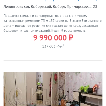
Ленинградская, Выборгский, Выборг, Приморское, д. 28
Продаётся светлая и комфортная квартира с отличным,
качественным ремонтом 73 м 137 серии на 5 этаже 5ти этажного
дома — идеальное решение для тех, кто хочет сразу заселиться
без дополнительных вложений. Кухня 9 м, все комнаты
9 990 000 ₽
раздельные, вместительная гардеробная, есть лоджия, СУС. Крыша
не течет, подъезд чистый, с ремонтом. Вся мебель остаётся новым
владельцам и вам не придётся тратиться на обустройство. Во
137 603 ₽/м²
дворе просторная парковка. Квартира подойдёт как для
собственного проживания, так и для сдачи в аренду. Документы
готовы к сделке. Возможна покупка в ипотеку. Все вопросы по
телефону