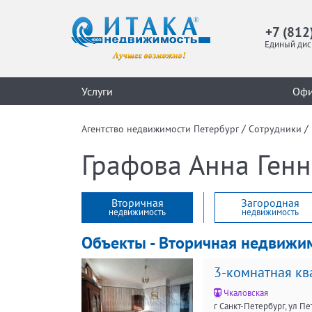
+7 (812
Единый дис
Услуги
Оф
/
/
Агентство недвижимости Петербург
Сотрудники
Графова Анна Генн
Вторичная
Загородная
недвижимость
недвижимость
Объекты - Вторичная недвижи
3-комнатная ква
Чкаловская
г Санкт-Петербург, ул Пет