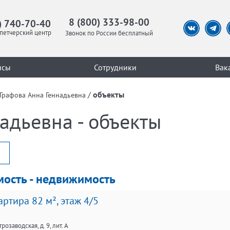
8 (800) 333-98-00
) 740-70-40
петчерский центр
Звонок по России бесплатный
исы
Сотрудники
Вак
/
объекты
Графова Анна Геннадьевна
адьевна - объекты
мость - недвижимость
ртира 82 м², этаж 4/5
розаводская, д. 9, лит. А