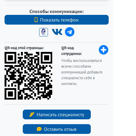
Способы коммуникации:
Показать телефон
+7 9119305103
QR-код этой страницы:
QR-код
сотрудника:
Чтобы воспользоваться
всеми способами
коммуникаций добавьте
специалиста себе в
контакты
Написать специалисту
Оставить отзыв