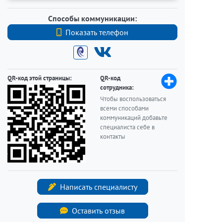
Способы коммуникации:
Показать телефон
+7 (950) 0032008
QR-код этой страницы:
QR-код
сотрудника:
Чтобы воспользоваться
всеми способами
коммуникаций добавьте
специалиста себе в
контакты
Написать специалисту
Оставить отзыв