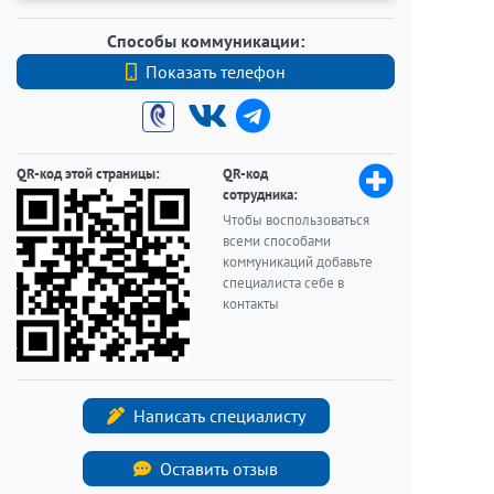
Способы коммуникации:
Показать телефон
+7 (812) 740-70-40
QR-код этой страницы:
QR-код
сотрудника:
Чтобы воспользоваться
всеми способами
коммуникаций добавьте
специалиста себе в
контакты
Написать специалисту
Оставить отзыв