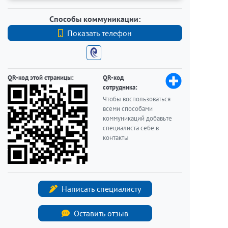
Способы коммуникации:
Показать телефон
+7 (812) 740-70-40
QR-код этой страницы:
QR-код
сотрудника:
Чтобы воспользоваться
всеми способами
коммуникаций добавьте
специалиста себе в
контакты
Написать специалисту
Оставить отзыв