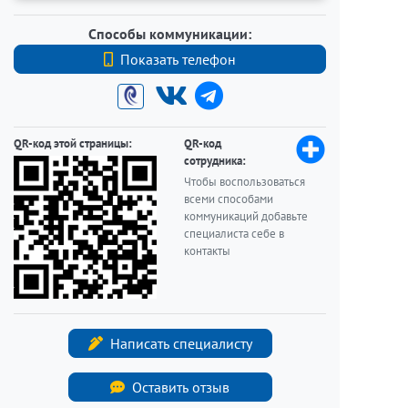
Способы коммуникации:
Показать телефон
+7 (812) 740-70-40
QR-код этой страницы:
QR-код
сотрудника:
Чтобы воспользоваться
всеми способами
коммуникаций добавьте
специалиста себе в
контакты
Написать специалисту
Оставить отзыв